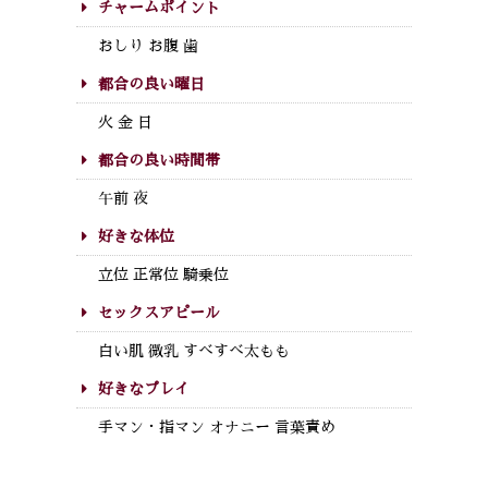
チャームポイント
おしり お腹 歯
都合の良い曜日
火 金 日
都合の良い時間帯
午前 夜
好きな体位
立位 正常位 騎乗位
セックスアピール
白い肌 微乳 すべすべ太もも
好きなプレイ
手マン・指マン オナニー 言葉責め